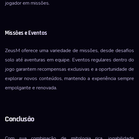
jogador em missões.
Missões e Eventos
ZeusM oferece uma variedade de missões, desde desafios
solo até aventuras em equipe. Eventos regulares dentro do
jogo garantem recompensas exclusivas e a oportunidade de
explorar novos conteúdos, mantendo a experiência sempre
empolgante e renovada.
Conclusão
Com sua combinação de mitologia rica, jogabilidade