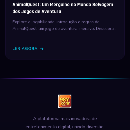
AnimalQuest: Um Mergulho no Mundo Selvagem
dos Jogos de Aventura
Explore a jogabilidade, introdução e regras de
AnimalQuest, um jogo de aventura imersivo. Descubra
como o 98y.com impulsiona a experiência dos
jogadores.
LER AGORA
A plataforma mais inovadora de
entretenimento digital, unindo diversão,