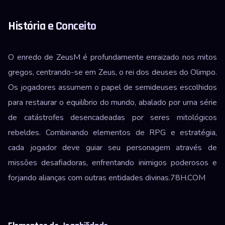
História e Conceito
O enredo de ZeusM é profundamente enraizado nos mitos
gregos, centrando-se em Zeus, o rei dos deuses do Olimpo.
Os jogadores assumem o papel de semideuses escolhidos
para restaurar o equilíbrio do mundo, abalado por uma série
de catástrofes desencadeadas por seres mitológicos
rebeldes. Combinando elementos de RPG e estratégia,
cada jogador deve guiar seu personagem através de
missões desafiadoras, enfrentando inimigos poderosos e
forjando alianças com outras entidades divinas.
78H.COM