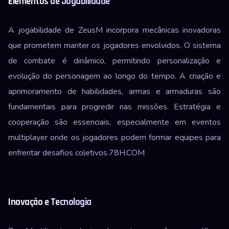
Elementos de Jogabilidade
A jogabilidade de ZeusM incorpora mecânicas inovadoras
que prometem manter os jogadores envolvidos. O sistema
de combate é dinâmico, permitindo personalização e
evolução do personagem ao longo do tempo. A criação e
aprimoramento de habilidades, armas e armaduras são
fundamentais para progredir nas missões. Estratégia e
cooperação são essenciais, especialmente em eventos
multiplayer onde os jogadores podem formar equipes para
enfrentar desafios coletivos.
78H.COM
Inovação e Tecnologia