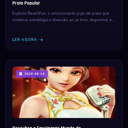
Praia Popular
Explore BeachFun, o emocionante jogo de praia que
combina estratégia e diversão ao ar livre, disponível em
98y.com.
LER AGORA
2026-06-14