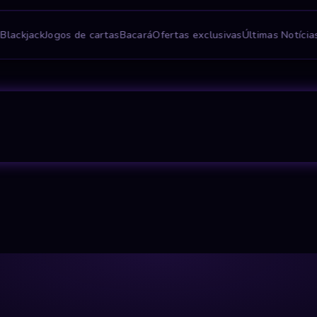
g
Blackjack
Jogos de cartas
Bacará
Ofertas exclusivas
Últimas Notícia