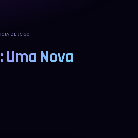
CIA DE JOGO
: Uma Nova