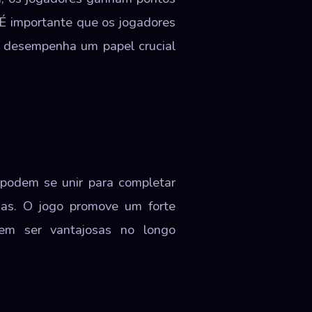
 É importante que os jogadores
a desempenha um papel crucial
podem se unir para completar
osas. O jogo promove um forte
em ser vantajosas no longo