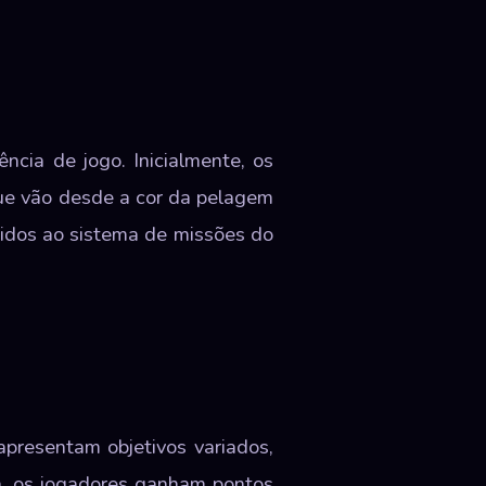
cia de jogo. Inicialmente, os
ue vão desde a cor da pelagem
zidos ao sistema de missões do
presentam objetivos variados,
a, os jogadores ganham pontos