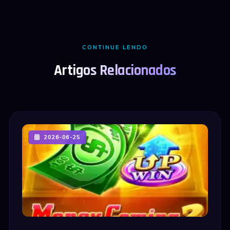
CONTINUE LENDO
Artigos Relacionados
2026-06-25