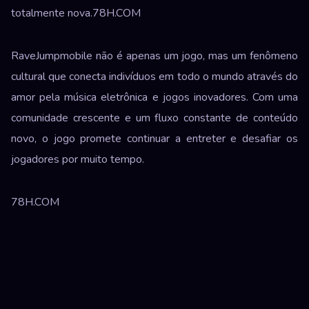
totalmente nova.
78H.COM
RaveJumpmobile não é apenas um jogo, mas um fenômeno
cultural que conecta indivíduos em todo o mundo através do
amor pela música eletrônica e jogos inovadores. Com uma
comunidade crescente e um fluxo constante de conteúdo
novo, o jogo promete continuar a entreter e desafiar os
jogadores por muito tempo.
78H.COM