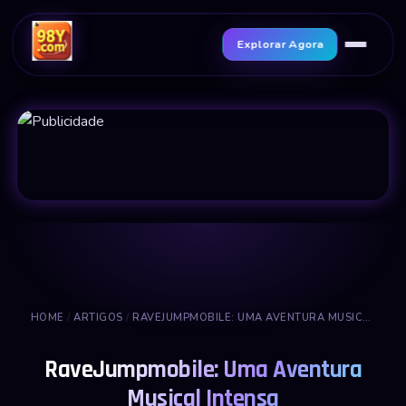
Explorar Agora
HOME
/
ARTIGOS
/
RAVEJUMPMOBILE: UMA AVENTURA MUSICAL INTENSA
RaveJumpmobile: Uma Aventura
Musical Intensa