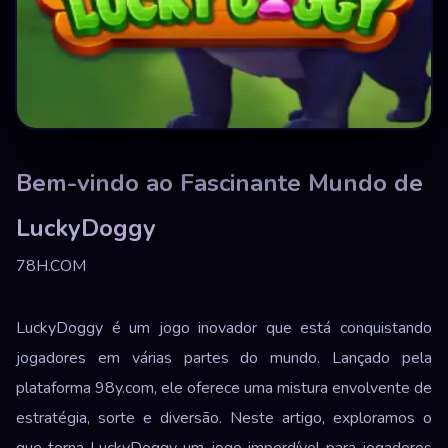
Bem-vindo ao Fascinante Mundo de
LuckyDoggy
78H.COM
LuckyDoggy é um jogo inovador que está conquistando
jogadores em várias partes do mundo. Lançado pela
plataforma 98y.com, ele oferece uma mistura envolvente de
estratégia, sorte e diversão. Neste artigo, exploramos o