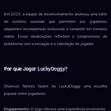
Em 2023, a equipe de desenvolvimento anunciou uma série
de eventos sazonais que permitem aos jogadores
adquirirem recompensas exclusivas e competir em torneios
online. Essas atualizações refletem o compromisso da
plataforma com a inovação e a satisfação do jogador.
Por que Jogar LuckyDoggy?
Diversos fatores fazem do LuckyDoggy uma escolha
popular entre jogadores:
Engajamento:
O jogo oferece uma experiência envolvente