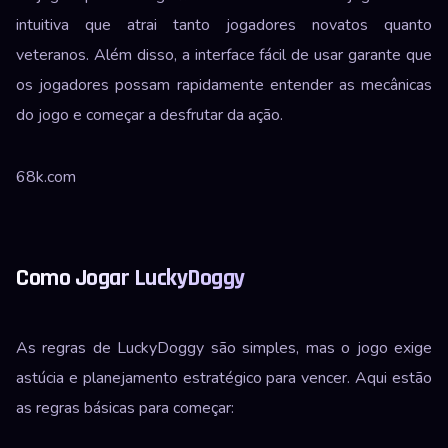
intuitiva que atrai tanto jogadores novatos quanto
veteranos. Além disso, a interface fácil de usar garante que
os jogadores possam rapidamente entender as mecânicas
do jogo e começar a desfrutar da ação.
68k.com
Como Jogar LuckyDoggy
As regras de LuckyDoggy são simples, mas o jogo exige
astúcia e planejamento estratégico para vencer. Aqui estão
as regras básicas para começar: