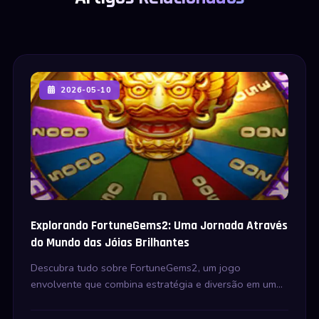
2026-05-10
Explorando FortuneGems2: Uma Jornada Através
do Mundo das Jóias Brilhantes
Descubra tudo sobre FortuneGems2, um jogo
envolvente que combina estratégia e diversão em um
mundo repleto de joias brilhantes e eventos atuais.