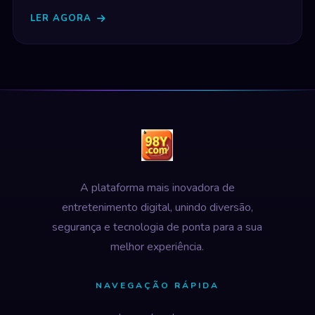
LER AGORA
A plataforma mais inovadora de
entretenimento digital, unindo diversão,
segurança e tecnologia de ponta para a sua
melhor experiência.
NAVEGAÇÃO RÁPIDA