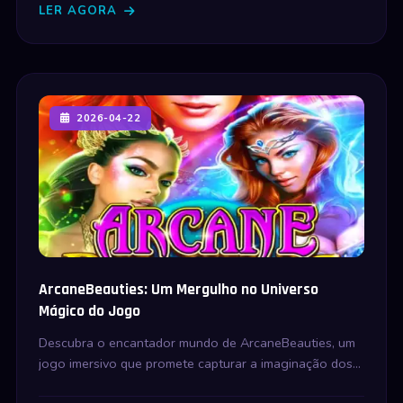
LER AGORA
2026-04-22
ArcaneBeauties: Um Mergulho no Universo
Mágico do Jogo
Descubra o encantador mundo de ArcaneBeauties, um
jogo imersivo que promete capturar a imaginação dos
jogadores.