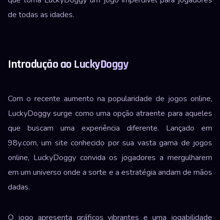
que torna LuckyDoggy um jogo imperdível para jogadores
de todas as idades.
Introdução ao LuckyDoggy
Com o recente aumento na popularidade de jogos online,
LuckyDoggy surge como uma opção atraente para aqueles
que buscam uma experiência diferente. Lançado em
98y.com, um site conhecido por sua vasta gama de jogos
online, LuckyDoggy convida os jogadores a mergulharem
em um universo onde a sorte e a estratégia andam de mãos
dadas.
O jogo apresenta gráficos vibrantes e uma jogabilidade