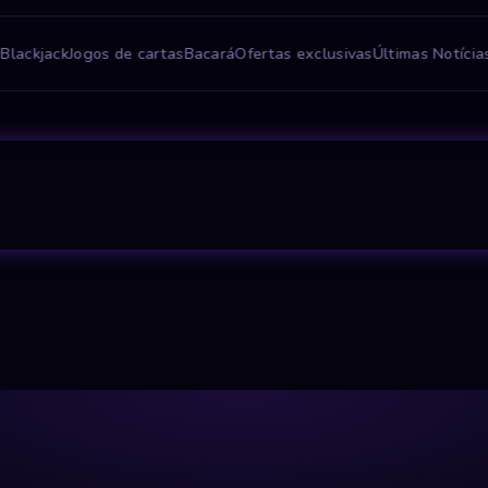
g
Blackjack
Jogos de cartas
Bacará
Ofertas exclusivas
Últimas Notícia