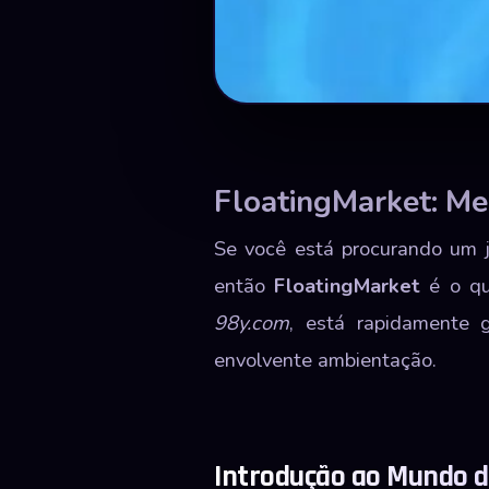
FloatingMarket: Me
Se você está procurando um j
então
FloatingMarket
é o qu
98y.com
, está rapidamente 
envolvente ambientação.
Introdução ao Mundo d