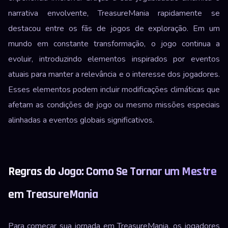
narrativa envolvente, TreasureMania rapidamente se
destacou entre os fãs de jogos de exploração. Em um
mundo em constante transformação, o jogo continua a
evoluir, introduzindo elementos inspirados por eventos
atuais para manter a relevância e o interesse dos jogadores.
Esses elementos podem incluir modificações climáticas que
afetam as condições de jogo ou mesmo missões especiais
alinhadas a eventos globais significativos.
Regras do Jogo: Como Se Tornar um Mestre
em TreasureMania
Para começar sua jornada em TreasureMania, os jogadores