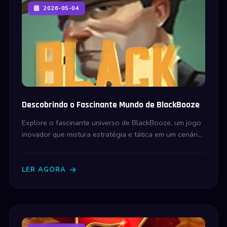
2026-05-04
Descobrindo o Fascinante Mundo de BlackBooze
Explore o fascinante universo de BlackBooze, um jogo
inovador que mistura estratégia e tática em um cenário
envolvente. Descubra suas regras e dinâmicas.
LER AGORA