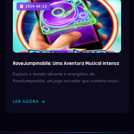
2026-06-22
RaveJumpmobile: Uma Aventura Musical Intensa
Explore o mundo vibrante e energético de
RaveJumpmobile, um jogo inovador que combina música
eletrônica e desafios de plataformas.
LER AGORA