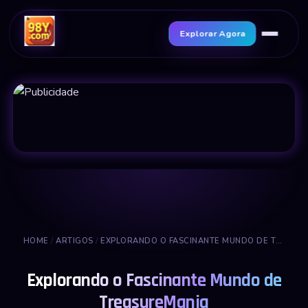
Explorar Agora
HOME
/
ARTIGOS
/
EXPLORANDO O FASCINANTE MUNDO DE TREASUREMANIA
Explorando o Fascinante Mundo de
TreasureMania