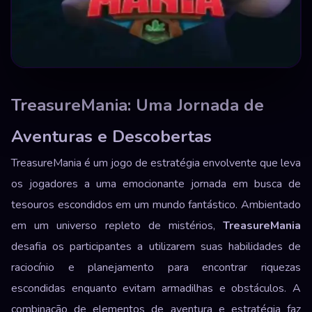
TreasureMania: Uma Jornada de
Aventuras e Descobertas
TreasureMania é um jogo de estratégia envolvente que leva
os jogadores a uma emocionante jornada em busca de
tesouros escondidos em um mundo fantástico. Ambientado
em um universo repleto de mistérios,
TreasureMania
desafia os participantes a utilizarem suas habilidades de
raciocínio e planejamento para encontrar riquezas
escondidas enquanto evitam armadilhas e obstáculos. A
combinação de elementos de aventura e estratégia faz