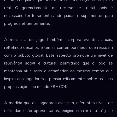
mesmo enganos, que podem desviar a atenção do objetivo
real. O gerenciamento de recursos é crucial, pois é
necessário ter ferramentas adequadas e suprimentos para
progredir eficientemente.
A mecânica do jogo também incorpora eventos atuais,
refletindo desafios e temas contemporâneos que ressoam
com o público global. Este aspecto promove um nível de
relevância social e cultural, permitindo que o jogo se
mantenha atualizado e desafiador, ao mesmo tempo que
inspira aos jogadores a pensar criticamente sobre as suas
próprias ações no mundo.
78H.COM
A medida que os jogadores avançam, diferentes níveis de
dificuldade são apresentados, exigindo maior estratégia e