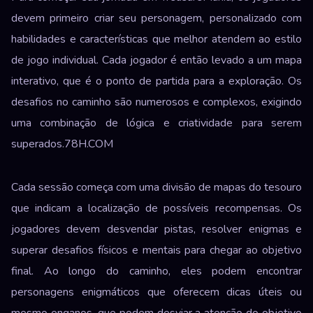
devem primeiro criar seu personagem, personalizado com
habilidades e características que melhor atendem ao estilo
de jogo individual. Cada jogador é então levado a um mapa
interativo, que é o ponto de partida para a exploração. Os
desafios no caminho são numerosos e complexos, exigindo
uma combinação de lógica e criatividade para serem
superados.
78H.COM
Cada sessão começa com uma divisão de mapas do tesouro
que indicam a localização de possíveis recompensas. Os
jogadores devem desvendar pistas, resolver enigmas e
superar desafios físicos e mentais para chegar ao objetivo
final. Ao longo do caminho, eles podem encontrar
personagens enigmáticos que oferecem dicas úteis ou