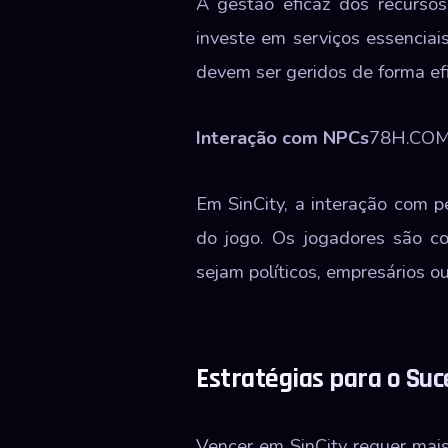
A gestão eficaz dos recursos
investe em serviços essencia
devem ser geridos de forma efi
Interação com NPCs
78H.CO
Em SinCity, a interação com
do jogo. Os jogadores são co
sejam políticos, empresários ou
Estratégias para o Suc
Vencer em SinCity requer mais