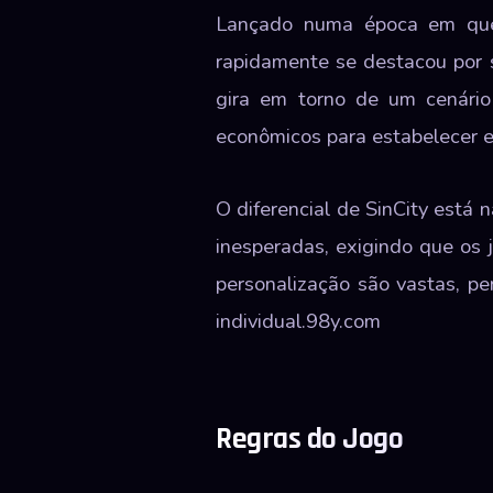
Lançado numa época em que
rapidamente se destacou por s
gira em torno de um cenário 
econômicos para estabelecer e
O diferencial de SinCity está
inesperadas, exigindo que os
personalização são vastas, pe
individual.
98y.com
Regras do Jogo