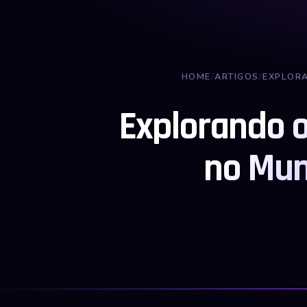
HOME
/
ARTIGOS
/
EXPLORA
Explorando o
no Mun