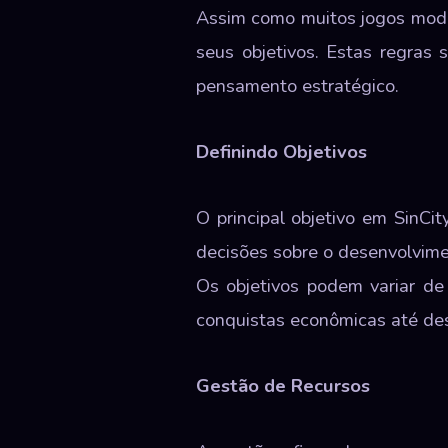
Assim como muitos jogos moder
seus objetivos. Estas regras 
pensamento estratégico.
Definindo Objetivos
O principal objetivo em SinCi
decisões sobre o desenvolvime
Os objetivos podem variar d
conquistas econômicas até des
Gestão de Recursos