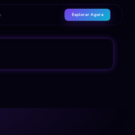
s
Explorar Agora