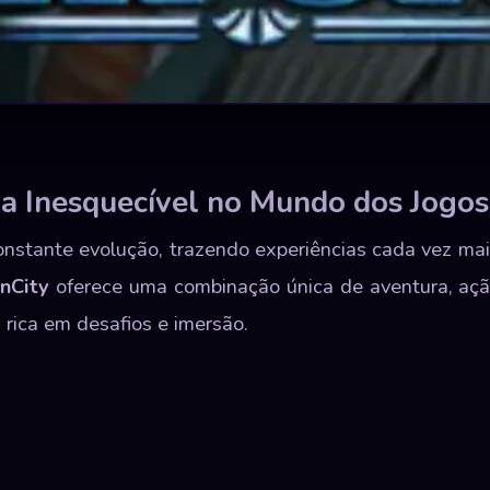
da Inesquecível no Mundo dos Jogos
stante evolução, trazendo experiências cada vez mai
inCity
oferece uma combinação única de aventura, ação
 rica em desafios e imersão.