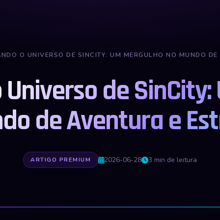
NDO O UNIVERSO DE SINCITY: UM MERGULHO NO MUNDO DE 
 Universo de SinCity
do de Aventura e Est
2026-06-28
3 min de leitura
ARTIGO PREMIUM