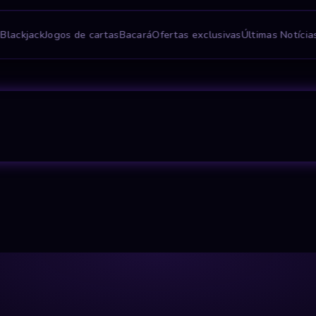
g
Blackjack
Jogos de cartas
Bacará
Ofertas exclusivas
Últimas Notícia