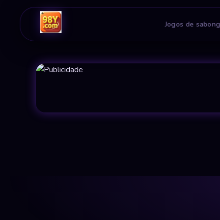
Jogos de sabon