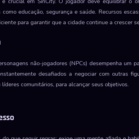
 é crucial em SinCity. O jogador deve equilibrar o
is como educação, segurança e saúde. Recursos escass
ciente para garantir que a cidade continue a crescer s
M
 personagens não-jogadores (NPCs) desempenha um pa
nstantemente desafiados a negociar com outras fig
 líderes comunitários, para alcançar seus objetivos.
esso
 do que seguir regras; exige uma mente afiada e habi