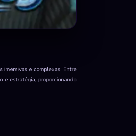
s imersivas e complexas. Entre
 e estratégia, proporcionando