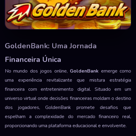
GoldenBank: Uma Jornada
Financeira Única
No mundo dos jogos online,
GoldenBank
emerge como
uma experiência revitalizante que mistura estratégia
financeira com entretenimento digital. Situado em um
universo virtual onde decisões financeiras moldam o destino
dos jogadores, GoldenBank promete desafios que
espelham a complexidade do mercado financeiro real,
proporcionando uma plataforma educacional e envolvente.