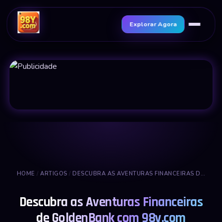
Explorar Agora
HOME
/
ARTIGOS
/
DESCUBRA AS AVENTURAS FINANCEIRAS DE GOLDENBANK COM 98Y.COM
Descubra as Aventuras Financeiras
de GoldenBank com 98y.com