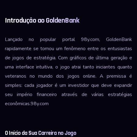
Introdução ao GoldenBank
Lançado no popular portal 98y.com, GoldenBank
rapidamente se tornou um fenômeno entre os entusiastas
de jogos de estratégia. Com gráficos de última geração e
uma interface intuitiva, o jogo atrai tanto iniciantes quanto
veteranos no mundo dos jogos online. A premissa é
simples: cada jogador é um investidor que deve expandir
seu império financeiro através de várias estratégias
econômicas.
98y.com
O Início da Sua Carreira no Jogo