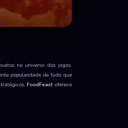
vatos no universo dos jogos.
cente popularidade de tudo que
stratégicos,
FoodFeast
oferece