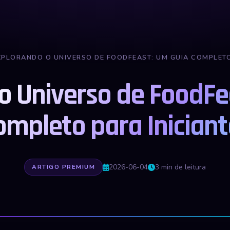
XPLORANDO O UNIVERSO DE FOODFEAST: UM GUIA COMPLETO
o Universo de FoodFe
ompleto para Iniciant
2026-06-04
3 min de leitura
ARTIGO PREMIUM