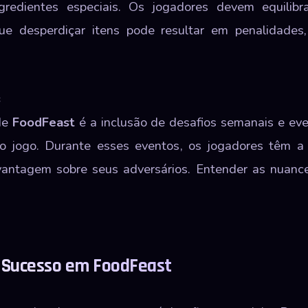
ngredientes especiais. Os jogadores devem equili
 que desperdiçar itens pode resultar em penalidade
s
 de
FoodFeast
é a inclusão de desafios semanais e ev
o jogo. Durante esses eventos, os jogadores têm a
vantagem sobre seus adversários. Entender as nuanc
o Sucesso em FoodFeast