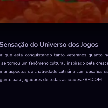
Sensação do Universo dos Jogos
r que está conquistando tanto veteranos quanto no
se tornou um fenômeno cultural, inspirado pela cres
nar aspectos de criatividade culinária com desafios e
gante para jogadores de todas as idades.
78H.COM