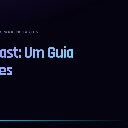
 PARA INICIANTES
ast: Um Guia
es