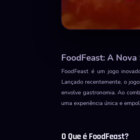
FoodFeast: A Nova 
FoodFeast é um jogo inovado
Lançado recentemente, o jogo 
envolve gastronomia. Ao combi
uma experiência única e empol
O Que é FoodFeast?