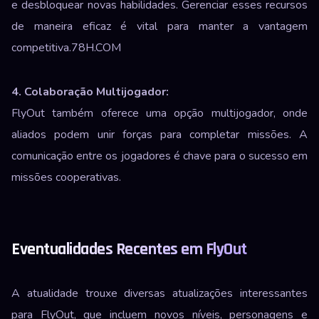
e desbloquear novas habilidades. Gerenciar esses recursos
de maneira eficaz é vital para manter a vantagem
competitiva.
78H.COM
4. Colaboração Multijogador:
FlyOut também oferece uma opção multijogador, onde
aliados podem unir forças para completar missões. A
comunicação entre os jogadores é chave para o sucesso em
missões cooperativas.
Eventualidades Recentes em FlyOut
A atualidade trouxe diversas atualizações interessantes
para FlyOut, que incluem novos níveis, personagens e