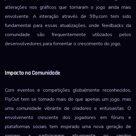
alterações nos gráficos que tornaram o jogo ainda mais
envolvente. A interação através de 98y.com tem sido
fundamental para essas atualizações, onde feedbacks da
comunidade são frequentemente utilizados pelos
desenvolvedores para fomentar o crescimento do jogo.
Impacto na Comunidade
Com eventos e competições globalmente reconhecidos,
FlyOut tem se tornado mais do que apenas um jogo, mas
uma comunidade vibrante de criadores e entusiastas. O
envolvimento crescente dos jogadores em fóruns e
plataformas sociais tem inspirado uma nova geração de
gamers a participarem ativamente no cenário