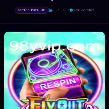
2026-07-01
3 min de leitura
ARTIGO PREMIUM