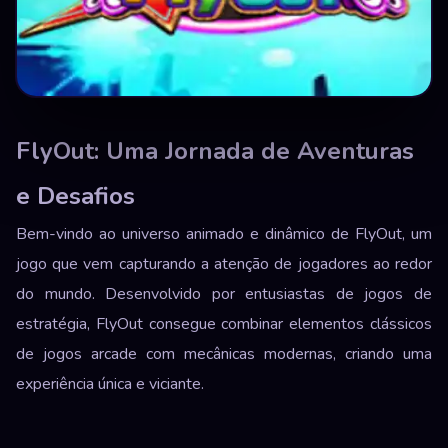
FlyOut: Uma Jornada de Aventuras
e Desafios
Bem-vindo ao universo animado e dinâmico de FlyOut, um
jogo que vem capturando a atenção de jogadores ao redor
do mundo. Desenvolvido por entusiastas de jogos de
estratégia, FlyOut consegue combinar elementos clássicos
de jogos arcade com mecânicas modernas, criando uma
experiência única e viciante.