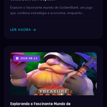
Explore o fascinante mundo de GoldenBank, um jogo
que combina estratégia e economia, enquanto
navegamos pelas suas regras e introdução.
LER AGORA
2026-06-13
Explorando o Fascinante Mundo de