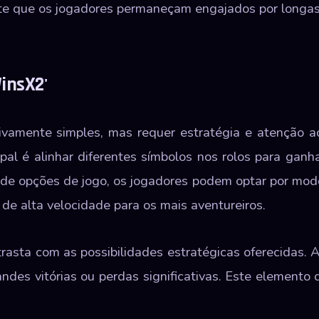
te que os jogadores permaneçam engajados por longas
insX2'
tivamente simples, mas requer estratégia e atenção a
ipal é alinhar diferentes símbolos nos rolos para gan
de opções de jogo, os jogadores podem optar por mod
 de alta velocidade para os mais aventureiros.
rasta com as possibilidades estratégicas oferecidas. A
andes vitórias ou perdas significativas. Este elemento