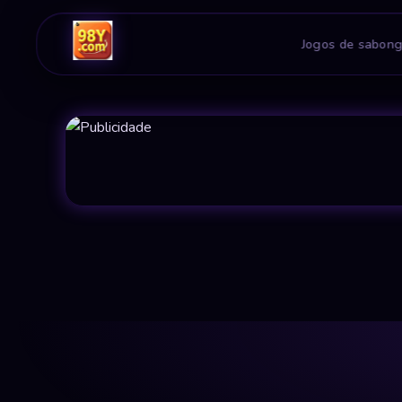
Jogos de sabon