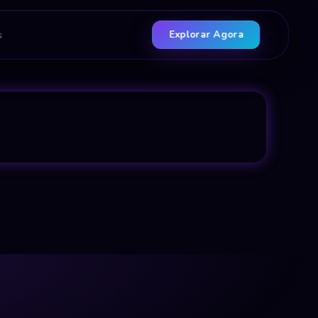
s
Explorar Agora