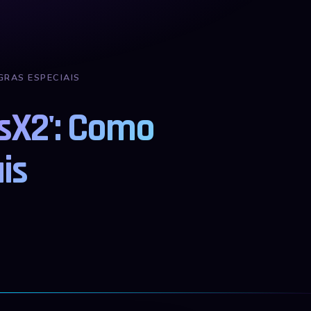
GRAS ESPECIAIS
sX2': Como
is