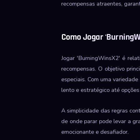
recompensas atraentes, garan
Como Jogar 'BurningW
Jogar 'BurningWinsX2' é rela
recompensas. O objetivo princ
especiais. Com uma variedade 
lento e estratégico até opções
A simplicidade das regras cont
de onde parar pode levar a gr
emocionante e desafiador.