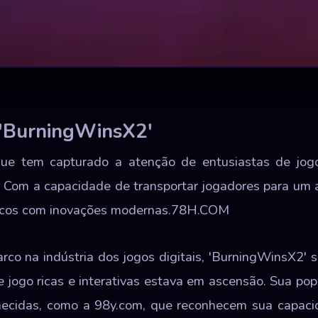
 'BurningWinsX2'
ue tem capturado a atenção de entusiastas de jogos
. Com a capacidade de transportar jogadores para um a
icos com inovações modernas.
78H.COM
rco na indústria dos jogos digitais, 'BurningWinsX2
 jogo ricas e interativas estava em ascensão. Sua pop
hecidas, como a 98y.com, que reconhecem sua capacid