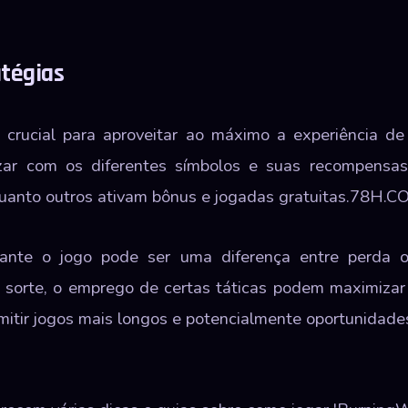
atégias
crucial para aproveitar ao máximo a experiência de 
izar com os diferentes símbolos e suas recompensas
anto outros ativam bônus e jogadas gratuitas.
78H.C
rante o jogo pode ser uma diferença entre perda o
sorte, o emprego de certas táticas podem maximizar
itir jogos mais longos e potencialmente oportunidades