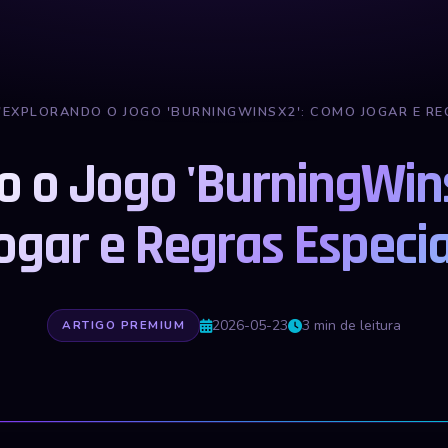
/
EXPLORANDO O JOGO 'BURNINGWINSX2': COMO JOGAR E RE
o o Jogo 'BurningWin
ogar e Regras Especia
2026-05-23
3 min de leitura
ARTIGO PREMIUM